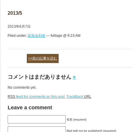
2013/5
2013年6月7日
Filed under:
政策金利表
— fvillage @ 9:23 AM
<<前の記事を読む
コメントはまだありません
»
No comments yet.
RSS
feed for comments on this post.
TrackBack
URL
Leave a comment
名前 (required)
Mail (will not be published) (required)