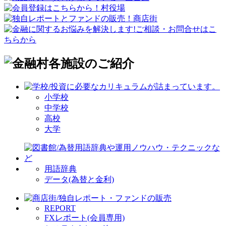
小学校
中学校
高校
大学
用語辞典
データ(為替と金利)
REPORT
FXレポート(会員専用)