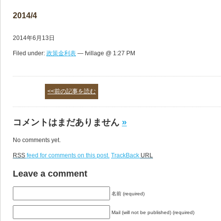
2014/4
2014年6月13日
Filed under:
政策金利表
— fvillage @ 1:27 PM
<<前の記事を読む
コメントはまだありません
»
No comments yet.
RSS
feed for comments on this post.
TrackBack
URL
Leave a comment
名前 (required)
Mail (will not be published) (required)