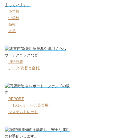
小学校
中学校
高校
大学
用語辞典
データ(為替と金利)
REPORT
FXレポート(会員専用)
システムトレード