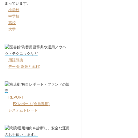
小学校
中学校
高校
大学
用語辞典
データ(為替と金利)
REPORT
FXレポート(会員専用)
システムトレード