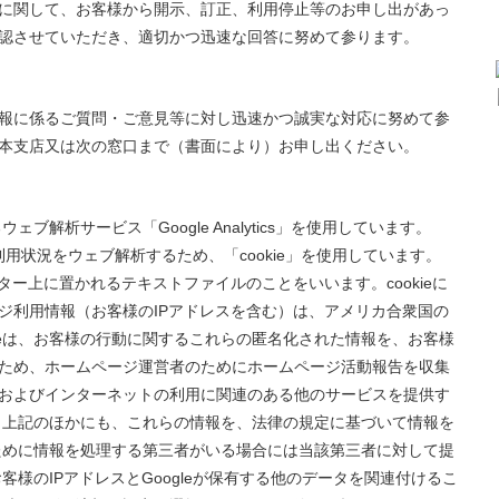
に関して、お客様から開示、訂正、利用停止等のお申し出があっ
認させていただき、適切かつ迅速な回答に努めて参ります。
報に係るご質問・ご意見等に対し迅速かつ誠実な対応に努めて参
本支店又は次の窓口まで（書面により）お申し出ください。
ェブ解析サービス「Google Analytics」を使用しています。
ページの利用状況をウェブ解析するため、「cookie」を使用しています。
ーター上に置かれるテキストファイルのことをいいます。cookieに
ジ利用情報（お客様のIPアドレスを含む）は、アメリカ合衆国の
leは、お客様の行動に関するこれらの匿名化された情報を、お客様
ため、ホームページ運営者のためにホームページ活動報告を収集
およびインターネットの利用に関連のある他のサービスを提供す
は、上記のほかにも、これらの情報を、法律の規定に基づいて情報を
のために情報を処理する第三者がいる場合には当該第三者に対して提
お客様のIPアドレスとGoogleが保有する他のデータを関連付けるこ