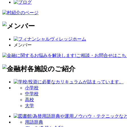
メンバー
小学校
中学校
高校
大学
用語辞典