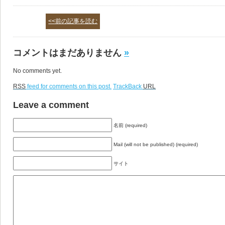
<<前の記事を読む
コメントはまだありません
»
No comments yet.
RSS
feed for comments on this post.
TrackBack
URL
Leave a comment
名前 (required)
Mail (will not be published) (required)
サイト