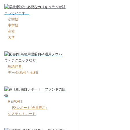
小学校
中学校
高校
大学
用語辞典
データ(為替と金利)
REPORT
FXレポート(会員専用)
システムトレード