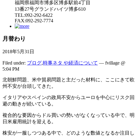
福岡県福岡市博多区博多駅前4丁目
13番27号グランドハイツ博多610
TEL:092-292-6422
FAX:092-292-7774
月替わり
2018年5月31日
Filed under:
ブログ
,
時事ネタ や経済について
— fvillage @
5:04 PM
北朝鮮問題、米中貿易問題と主だった材料に、ここにきて欧
州不安が台頭してきた。
イタリアやスペインの政局不安からユーロを中心にリスク回
避の動きが続いている。
複合的な要因からドル買いの勢いがなくなっている中で、明
日米雇用統計を迎える。
株安が一服しつつある中で、どのような数値となるか注目し