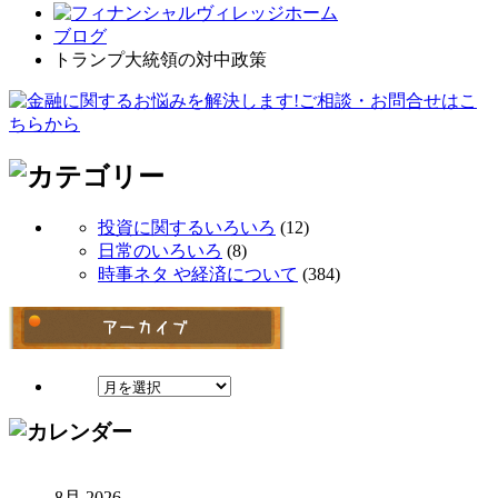
ブログ
トランプ大統領の対中政策
投資に関するいろいろ
(12)
日常のいろいろ
(8)
時事ネタ や経済について
(384)
8月 2026