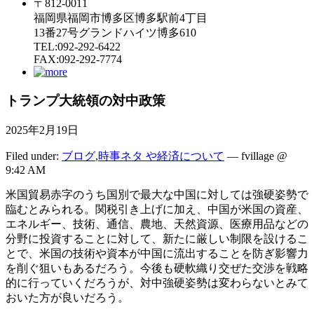
〒812-0011
福岡県福岡市博多区博多駅前4丁目
13番27号グランドハイツ博多610
TEL:092-292-6422
FAX:092-292-7774
トランプ大統領の対中政策
2025年2月19日
Filed under:
ブログ
,
時事ネタ や経済について
— fvillage @
9:42 AM
米国貿易赤字のうち国別で最大な中国に対しては強硬姿勢で
臨むとみられる。関税引き上げに加え、中国が米国の資産、
エネルギー、技術、通信、農地、天然資源、医療用品などの
分野に投資することに対して、新たに厳しい制限を設けるこ
とで、米国の技術や資本が中国に流出することを防ぎ影響力
を削ぐ狙いもあるだろう。今後も硬軟織り交ぜた交渉を戦略
的に行っていくだろうが、対中強硬姿勢は変わらないとみて
おいた方が良いだろう。