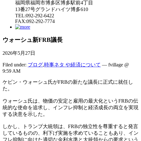
福岡県福岡市博多区博多駅前4丁目
13番27号グランドハイツ博多610
TEL:092-292-6422
FAX:092-292-7774
ウォーシュ新FRB議長
2026年5月27日
Filed under:
ブログ
,
時事ネタ や経済について
— fvillage @
9:59 AM
ケビン・ウォーシュ氏がFRBの新たな議長に正式に就任し
た。
ウォーシュ氏は、物価の安定と雇用の最大化というFRBの伝
統的な使命を追求し、インフレ抑制と経済成長の両立を実現
する決意を示した。
しかし、トランプ大統領は、FRBの独立性を尊重すると発言
しているものの、利下げ実施を求めていることもあり、イン
フレ抑制に向けた適切な金利水準と大統領からの要求という