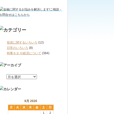
投資に関するいろいろ
(12)
日常のいろいろ
(8)
時事ネタ や経済について
(384)
8月 2026
月
火
水
木
金
土
日
1
2