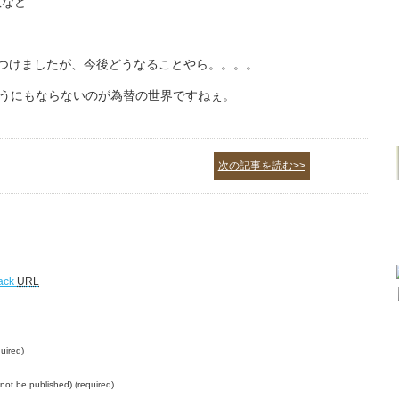
数など
をつけましたが、今後どうなることやら。。。。
うにもならないのが為替の世界ですねぇ。
次の記事を読む>>
ack
URL
uired)
l not be published) (required)