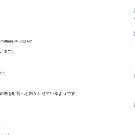
fvillage @ 6:22 PM
います。
が、
婦層を貯蓄へと向かわせているようです。
ど