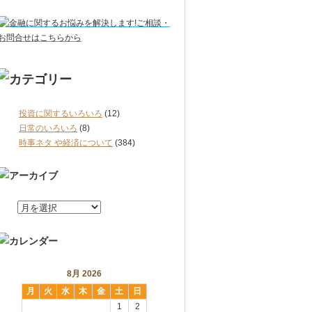
投資に関するいろいろ
(12)
日常のいろいろ
(8)
時事ネタ や経済について
(384)
8月 2026
月
火
水
木
金
土
日
1
2