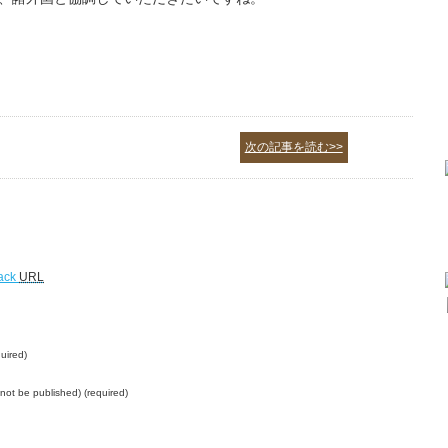
次の記事を読む>>
ack
URL
uired)
l not be published) (required)