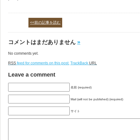
<<前の記事を読む
コメントはまだありません
»
No comments yet.
RSS
feed for comments on this post.
TrackBack
URL
Leave a comment
名前 (required)
Mail (will not be published) (required)
サイト