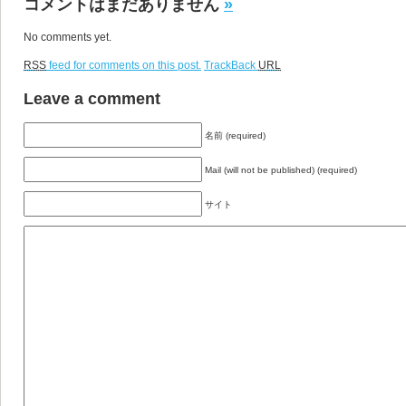
コメントはまだありません
»
No comments yet.
RSS
feed for comments on this post.
TrackBack
URL
Leave a comment
名前 (required)
Mail (will not be published) (required)
サイト