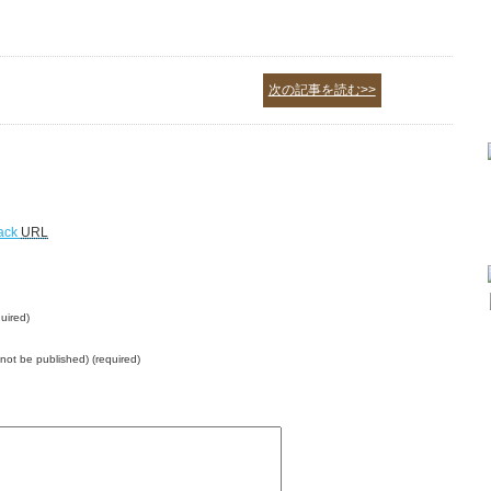
次の記事を読む>>
ack
URL
uired)
l not be published) (required)