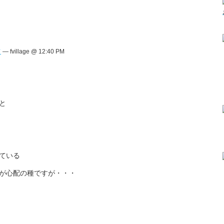
て
— fvillage @ 12:40 PM
と
ている
が心配の種ですが・・・