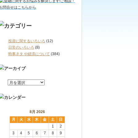
投資に関するいろいろ
(12)
日常のいろいろ
(8)
時事ネタ や経済について
(384)
8月 2026
月
火
水
木
金
土
日
1
2
3
4
5
6
7
8
9