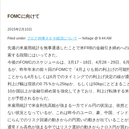
FOMCに向けて
2015年2月10日
Filed under:
ブログ
,
時事ネタ や経済について
— fvillage @ 9:44 AM
先週の米雇用統計を無事通過したことで米FRBの金融引き締めへ
索する段階にはいってきた。
今後のFOMCのスケジュールは、3月17－18日、4月28－29日、6月
るが、昨年年末の前々回のFOMCで「4月よりも前の利上げの可能
ことからも4月もしくは6月でのタイミングでの利上げ決定の線が
利上げ幅は現状の0.75％から25bpか、もしくは50bpにとどま
10か国以上が金融引締め策を強化してきており、利上げ転換する
とが予想されるからだ。
米雇用統計で米金利先高観が強まる一方でドル円の状況は、依然と
ない状況となっているが、これは昨今のユーロ、豪、中国、インド
にらんでのリスク回避の動きからの円買いの動きが出ていることが
通常ドル高色が強まる中ではリスク選好の動きからクロス円が買わ