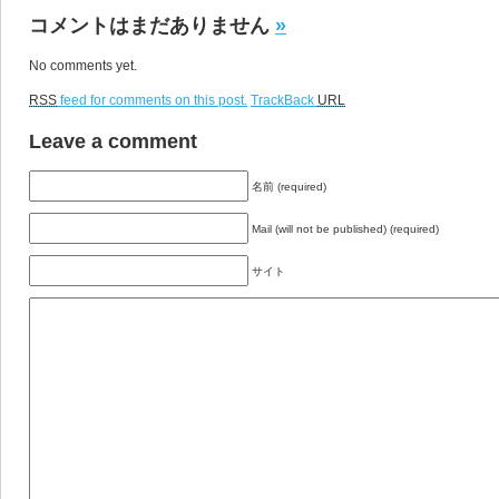
コメントはまだありません
»
No comments yet.
RSS
feed for comments on this post.
TrackBack
URL
Leave a comment
名前 (required)
Mail (will not be published) (required)
サイト