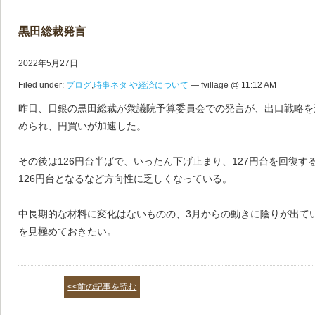
黒田総裁発言
2022年5月27日
Filed under:
ブログ
,
時事ネタ や経済について
— fvillage @ 11:12 AM
昨日、日銀の黒田総裁が衆議院予算委員会での発言が、出口戦略を
められ、円買いが加速した。
その後は126円台半ばで、いったん下げ止まり、127円台を回復
126円台となるなど方向性に乏しくなっている。
中長期的な材料に変化はないものの、3月からの動きに陰りが出て
を見極めておきたい。
<<前の記事を読む