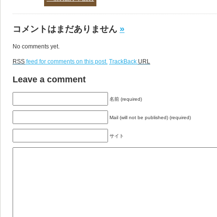
コメントはまだありません
»
No comments yet.
RSS
feed for comments on this post.
TrackBack
URL
Leave a comment
名前 (required)
Mail (will not be published) (required)
サイト