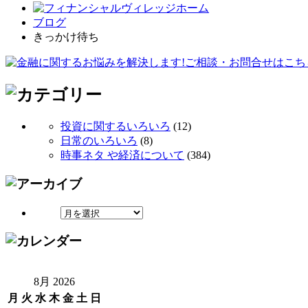
ブログ
きっかけ待ち
投資に関するいろいろ
(12)
日常のいろいろ
(8)
時事ネタ や経済について
(384)
8月 2026
月
火
水
木
金
土
日