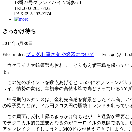
13番27号グランドハイツ博多610
TEL:092-292-6422
FAX:092-292-7774
きっかけ待ち
2014年5月30日
Filed under:
ブログ
,
時事ネタ や経済について
— fvillage @ 11:5
ウクライナ大統領選もおわり、とりあえず平穏を保っている
る。
この先のポイントを数点あげると1.3550にオプションバリ
ライナ情勢の変化、年初来の高値水準で高どまっているNY
中長期的スタンスは、金利先高感を背景としたドル高、アベ
の様子見などが、ドル円クロス円の騰勢トレンドを削ってい
この局面は反転上昇のきっかけ待ちだが、各通貨が重要なサ
でテクニカル的に重要となるのがユーロドルの展開である。現在
アをブレイクしてしまうと1.3400ドルが見えてきてしまう。