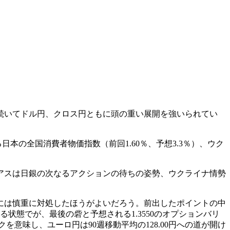
続いてドル円、クロス円ともに頭の重い展開を強いられてい
本の全国消費者物価指数（前回1.60％、予想3.3％）、ウク
アスは日銀の次なるアクションの待ちの姿勢、ウクライナ情勢
には慎重に対処したほうがよいだろう。前出したポイントの中
状態でが、最後の砦と予想される1.3550のオプションバリ
を意味し、ユーロ円は90週移動平均の128.00円への道が開け