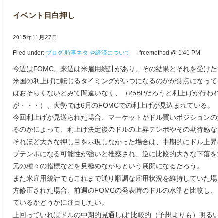
イベント目白押し
2015年11月27日
Filed under:
ブログ
,
時事ネタ や経済について
— freemethod @ 1:41 PM
今週はFOMC、来週は米雇用統計があり、その結果とそれを受け
米国の利上げに転じるタイミングがいつになるのかが焦点になって
はおそらくないとみて間違いなく、（25BPだろうと利上げが行わ
が・・・）、大勢では6月のFOMCでの利上げが見込まれている。
今回利上げが見送られた場合、マーケットがドル買いポジションの
るのかによって、利上げ決定後のドルの上昇テンポやその期待感な
それほど大きな押し目を示現しなかった場合は、中期的にドル上昇
プテンポになる可能性が強いと推察され、逆に比較的大きな下落を
元の種々の指標などを見極めながらという展開になるだろう。
また米雇用統計でもこれまで通り順調な雇用状況を維持していた場
方修正された場合、前週のFOMCの発表時のドルの水準と比較し、
ているかどうかに注目したい。
上回っていればドルの中期的見通しは“比較的（予想よりも）明るい