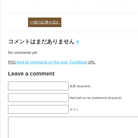
<<前の記事を読む
コメントはまだありません
»
No comments yet.
RSS
feed for comments on this post.
TrackBack
URL
Leave a comment
名前 (required)
Mail (will not be published) (required)
サイト