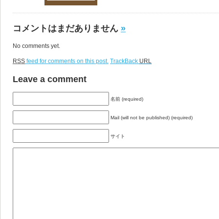
コメントはまだありません
»
No comments yet.
RSS
feed for comments on this post.
TrackBack
URL
Leave a comment
名前 (required)
Mail (will not be published) (required)
サイト