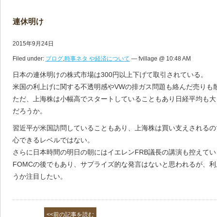
連休明け
2015年9月24日
Filed under:
ブログ
,
時事ネタ や経済について
— fvillage @ 10:48 AM
日本の連休明けの株式市場は300円以上下げて取引されている。
米国の利上げに関する不透明感やVWの排ガス問題も絡んだ売りも
ただ、上海株は小幅高でスタートしていることもあり日経平均も大
だろうか。
習近平が米国訪問していることもあり、上海株は買い支えされるの
心できるレベルではない。
さらに日本時間の明日の朝にはイエレンFRB議長の講演も控えてい
FOMCの後でもあり、サプライズ的な発言はないと思われるが、
うか注目したい。
<<前の記事を読む