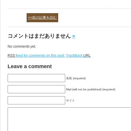
<<前の記事を読む
コメントはまだありません
»
No comments yet.
RSS
feed for comments on this post.
TrackBack
URL
Leave a comment
名前 (required)
Mail (will not be published) (required)
サイト