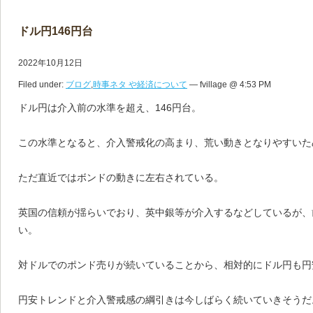
ドル円146円台
2022年10月12日
Filed under:
ブログ
,
時事ネタ や経済について
— fvillage @ 4:53 PM
ドル円は介入前の水準を超え、146円台。
この水準となると、介入警戒化の高まり、荒い動きとなりやすいた
ただ直近ではボンドの動きに左右されている。
英国の信頼が揺らいでおり、英中銀等が介入するなどしているが、
い。
対ドルでのポンド売りが続いていることから、相対的にドル円も円
円安トレンドと介入警戒感の綱引きは今しばらく続いていきそうだ