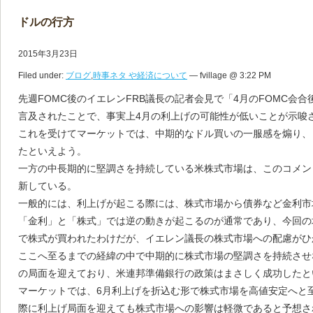
ドルの行方
2015年3月23日
Filed under:
ブログ
,
時事ネタ や経済について
— fvillage @ 3:22 PM
先週FOMC後のイエレンFRB議長の記者会見で「4月のFOMC会
言及されたことで、事実上4月の利上げの可能性が低いことが示唆
これを受けてマーケットでは、中期的なドル買いの一服感を煽り、
たといえよう。
一方の中長期的に堅調さを持続している米株式市場は、このコメン
新している。
一般的には、利上げが起こる際には、株式市場から債券など金利市
「金利」と「株式」では逆の動きが起こるのが通常であり、今回の
で株式が買われたわけだが、イエレン議長の株式市場への配慮がひ
ここへ至るまでの経緯の中で中期的に株式市場の堅調さを持続させ
の局面を迎えており、米連邦準備銀行の政策はまさしく成功したと
マーケットでは、6月利上げを折込む形で株式市場を高値安定へと
際に利上げ局面を迎えても株式市場への影響は軽微であると予想さ